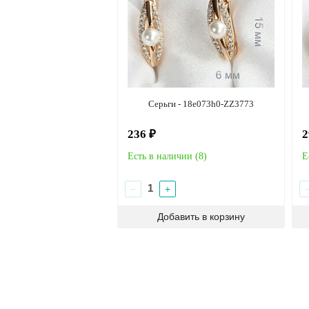
Серьги - 18e073h0-ZZ3773
236 ₽
2
Есть в наличии (
8
)
Е
−
+