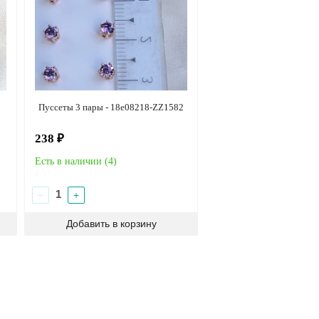
Пуссеты 3 пары - 18e08218-ZZ1582
238 ₽
Есть в наличии (
4
)
−
+