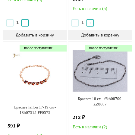
Есть в наличии (
5
)
−
+
−
+
новое поступление
новое поступление
Браслет 18 см - ffkb08700-
ZZ8687
Браслет fallon 17-19 см -
18b07515-FF0575
212 ₽
591 ₽
Есть в наличии (
2
)