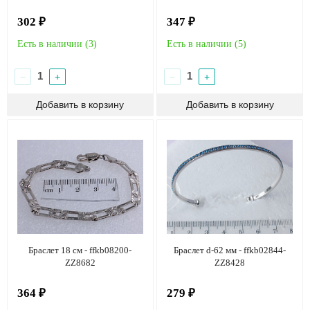
302 ₽
347 ₽
Есть в наличии (
3
)
Есть в наличии (
5
)
−
+
−
+
Браслет 18 см - ffkb08200-
Браслет d-62 мм - ffkb02844-
ZZ8682
ZZ8428
364 ₽
279 ₽