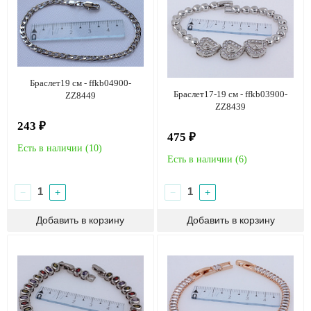
Браслет19 см - ffkb04900-
Браслет17-19 см - ffkb03900-
ZZ8449
ZZ8439
243 ₽
475 ₽
Есть в наличии (
10
)
Есть в наличии (
6
)
−
+
−
+