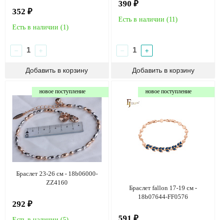
390 ₽
352 ₽
Есть в наличии (
11
)
Есть в наличии (
1
)
−
+
−
+
новое поступление
новое поступление
Браслет 23-26 см - 18b06000-
ZZ4160
Браслет fallon 17-19 см -
18b07644-FF0576
292 ₽
591 ₽
Есть в наличии (
5
)