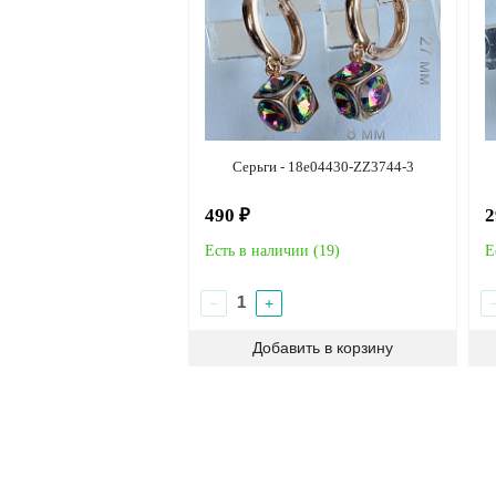
Серьги - 18e04430-ZZ3744-3
490 ₽
2
Есть в наличии (
19
)
Е
−
+