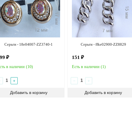
Серьги - 18e04007-ZZ3740-1
Серьги - ffke02900-ZZ8829
99 ₽
151 ₽
сть в наличии (
10
)
Есть в наличии (
1
)
−
+
−
+