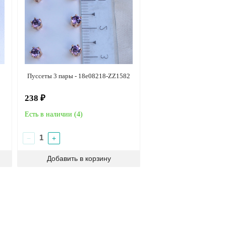
Пуссеты 3 пары - 18e08218-ZZ1582
238 ₽
Есть в наличии (
4
)
−
+