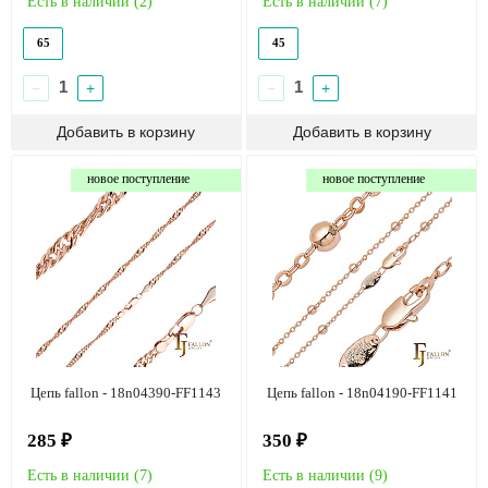
Есть в наличии (
2
)
Есть в наличии (
7
)
65
45
−
+
−
+
новое поступление
новое поступление
Цепь fallon - 18n04390-FF1143
Цепь fallon - 18n04190-FF1141
285 ₽
350 ₽
Есть в наличии (
7
)
Есть в наличии (
9
)