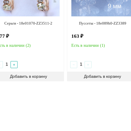
Серьги - 18e01070-ZZ3511-2
Пуссеты - 18e089h0-ZZ3389
77 ₽
163 ₽
сть в наличии (
2
)
Есть в наличии (
1
)
−
+
−
+