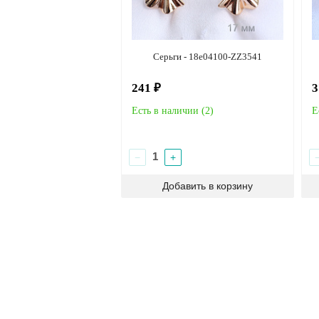
Серьги - 18e04100-ZZ3541
241 ₽
3
Есть в наличии (
2
)
Е
−
+