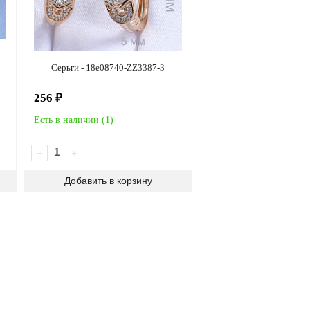
Серьги - 18e08740-ZZ3387-3
256 ₽
Есть в наличии (
1
)
−
+