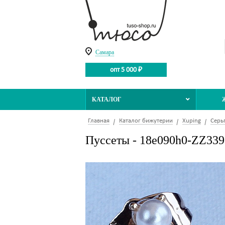
Самара
опт 5 000 ₽
КАТАЛОГ
Главная
Каталог бижутерии
Xuping
Серь
Пуссеты - 18e090h0-ZZ339